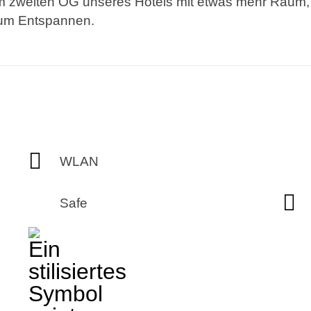
im zweiten OG unseres Hotels mit etwas mehr Raum, e
zum Entspannen.
WLAN
Safe